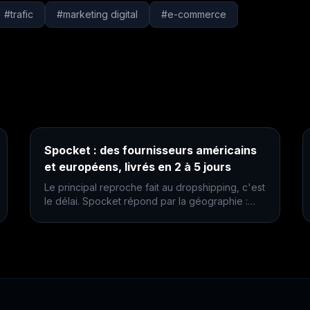
#
trafic
#
marketing digital
#
e-commerce
Spocket : des fournisseurs américains
et européens, livrés en 2 à 5 jours
Le principal reproche fait au dropshipping, c'est
le délai. Spocket répond par la géographie :
des fournisseurs proches du client plutôt qu'à
l'autre bout du monde.