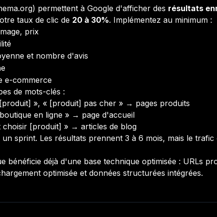
hema.org) permettent à Google d'afficher des
résultats en
otre taux de clic de
20 à 30%
. Implémentez au minimum :
image, prix
lité
oyenne et nombre d'avis
ne
 le e-commerce
pes de mots-clés :
[produit] », « [produit] pas cher » → pages produits
boutique en ligne » → page d'accueil
choisir [produit] » → articles de blog
n sprint. Les résultats prennent 3 à 6 mois, mais le trafic 
ue bénéficie déjà d'une base technique optimisée : URLs pr
 chargement optimisée et données structurées intégrées.