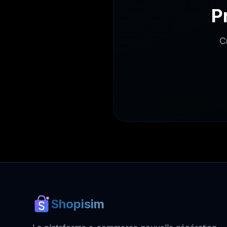
P
C
Shopisim