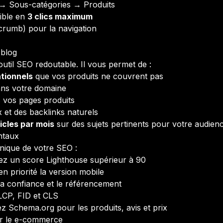
 → Sous-catégories → Produits
ible en
3 clics maximum
dcrumb) pour la navigation
 blog
til SEO redoutable. Il vous permet de :
tionnels
que vos produits ne couvrent pas
ans votre domaine
 vos pages produits
 et des backlinks naturels
ticles par mois
sur des sujets pertinents pour votre audienc
ntaux
hnique de votre SEO :
sez un score Lighthouse supérieur à 90
n priorité la version mobile
la confiance et le référencement
LCP, FID et CLS
sez Schema.org pour les produits, avis et prix
ur le e-commerce