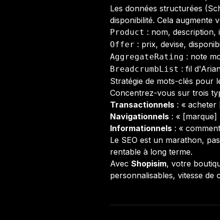
Les données structurées (Sc
disponibilité. Cela augmente v
: nom, description, 
Product
: prix, devise, disponibi
Offer
: note m
AggregateRating
: fil d'Aria
BreadcrumbList
Stratégie de mots-clés pour
Concentrez-vous sur trois ty
Transactionnels
: « acheter 
Navigationnels
: « [marque] 
Informationnels
: « comment 
Le SEO est un marathon, pas u
rentable à long terme.
Avec
Shopisim
, votre boutiq
personnalisables, vitesse de