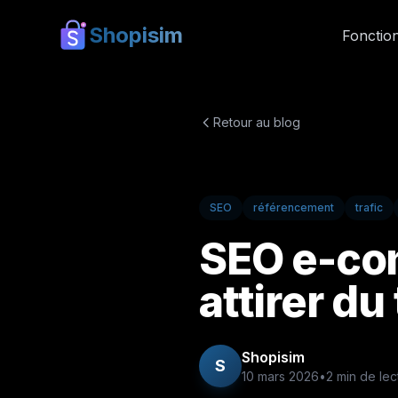
Shopisim
Fonction
Retour au blog
SEO
référencement
trafic
SEO e-com
attirer du 
Shopisim
S
10 mars 2026
•
2
min de lec