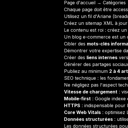
Page d'accueil → Catégories
Chaque page doit être access
Utilisez un fil d'Ariane (brea
Créez un sitemap XML à jour
Le contenu est roi : créez un
Un blog e-commerce est un ou
Cibler des
mots-clés informa
Démontrer votre expertise d
Créer des
liens internes
vers
Générer des partages sociaux
Publiez au minimum
2 à 4 ar
SEO technique : les fondame
Ne négligez pas l'aspect tec
Vitesse de chargement
: vi
Mobile-first
: Google indexe e
HTTPS
: indispensable pour 
Core Web Vitals
: optimisez 
Données structurées
: utili
Les données structurées po