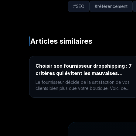
#
SEO
#
référencement
Articles similaires
Choisir son fournisseur dropshipping : 7
critères qui évitent les mauvaises
surprises
Le fournisseur décide de la satisfaction de vos
clients bien plus que votre boutique. Voici ce
qu'il faut vérifier avant de lui confier vos
commandes.