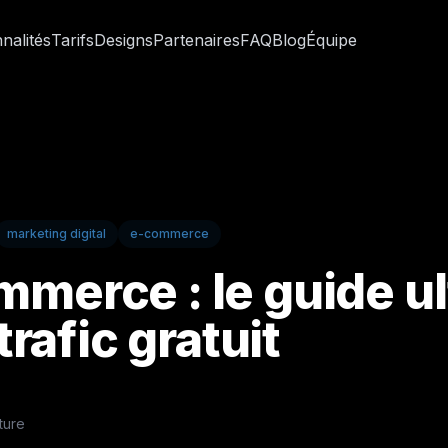
nalités
Tarifs
Designs
Partenaires
FAQ
Blog
Équipe
marketing digital
e-commerce
merce : le guide u
trafic gratuit
ture