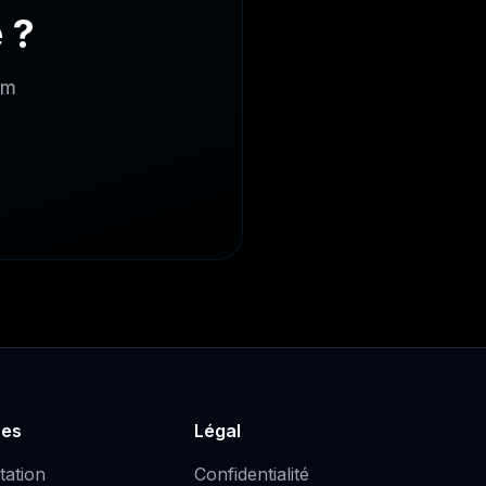
 ?
im
ces
Légal
ation
Confidentialité