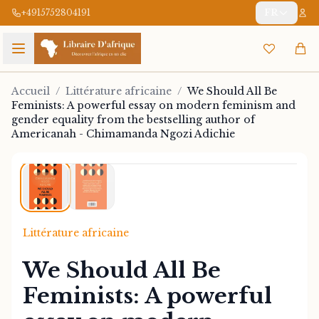
+4915752804191
FR
Accueil
/
Littérature africaine
/
We Should All Be
Feminists: A powerful essay on modern feminism and
gender equality from the bestselling author of
Americanah - Chimamanda Ngozi Adichie
1
/
2
Littérature africaine
We Should All Be
Feminists: A powerful