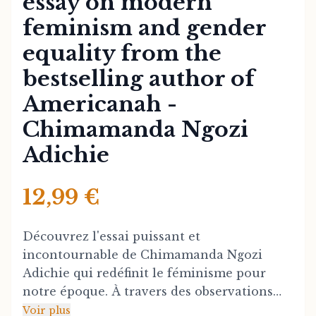
essay on modern
feminism and gender
equality from the
bestselling author of
Americanah -
Chimamanda Ngozi
Adichie
12,99 €
Découvrez l'essai puissant et
incontournable de Chimamanda Ngozi
Adichie qui redéfinit le féminisme pour
notre époque. À travers des observations
acérées et des arguments convaincants,
Voir plus