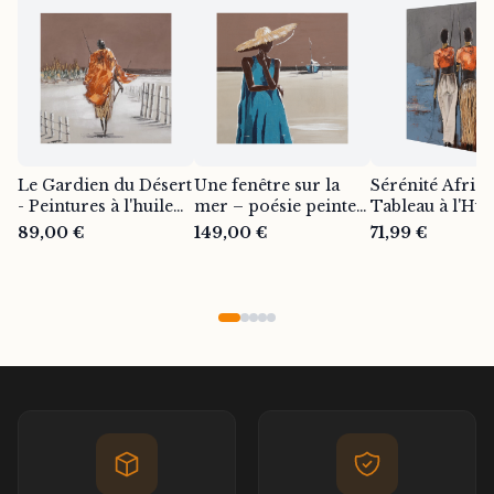
Le Gardien du Désert
Une fenêtre sur la
Sérénité Africa
- Peintures à l'huile
mer – poésie peinte à
Tableau à l'Hui
sur toile de natures
la main sur toile
Peint à la Main
89,00 €
149,00 €
71,99 €
mortes africaines