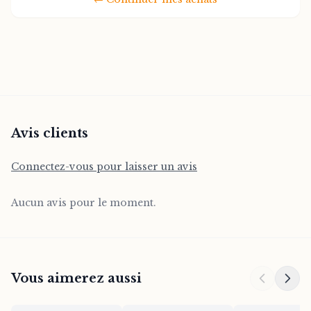
permet une installation facile et s'adapte à
tous les styles de décoration, du moderne
au classique. L'huile utilisée garantit une
longévité exceptionnelle et une profondeur
de couleurs qui ne s'estompe pas avec le
temps.
Avis clients
Parfait comme cadeau pour les amateurs
d'art africain ou pour enrichir votre
Connectez-vous pour laisser un avis
collection personnelle, ce tableau peint à la
main est une véritable invitation au voyage
Aucun avis pour le moment.
et à la contemplation. Chaque exemplaire
étant unique, vous possédez une création
originale et authentique.
Vous aimerez aussi