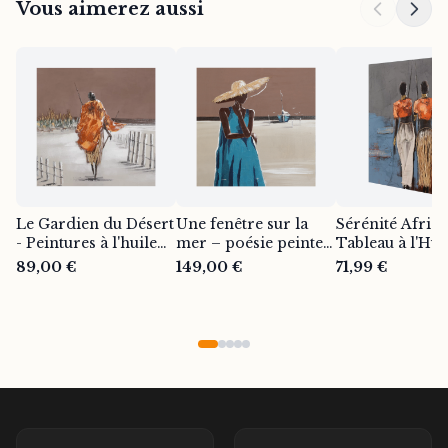
Vous aimerez aussi
Le Gardien du Désert
Une fenêtre sur la
Sérénité Africa
- Peintures à l'huile
mer – poésie peinte à
Tableau à l'Hui
sur toile de natures
la main sur toile
Peint à la Main
89,00 €
149,00 €
71,99 €
mortes africaines