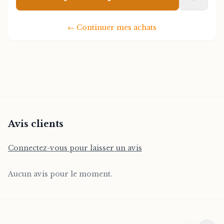
bien organisés tout en servant de véritables
pièces décoratives. Leur poids et leur
←
Continuer mes achats
stabilité garantissent qu'ils peuvent
supporter des collections de livres sans
risque. La résine haute qualité assure une
longévité exceptionnelle et une résistance
aux chocs.
Idéals comme cadeau pour les passionnés
Avis clients
de littérature et de décoration animalière,
ces serre-livres transformeront vos espaces
Connectez-vous pour laisser un avis
de rangement en galerie d'art personnelle.
Compatibles avec tous les styles de
Aucun avis pour le moment.
décoration intérieure, du contemporain au
classique.