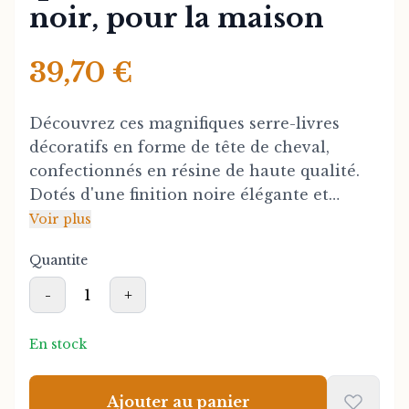
noir, pour la maison
39,70 €
Découvrez ces magnifiques serre-livres
décoratifs en forme de tête de cheval,
confectionnés en résine de haute qualité.
Dotés d'une finition noire élégante et
sophistiquée, ils ajoutent une touche de
Voir plus
style et de personnalité à n'importe quelle
Quantite
bibliothèque, étagère ou bureau. Parfaits
pour les amoureux des chevaux et les
-
1
+
amateurs de décoration intérieure
moderne.
En stock
Faciles à utiliser et extrêmement durables,
Ajouter au panier
ces serre-livres maintiennent vos livres