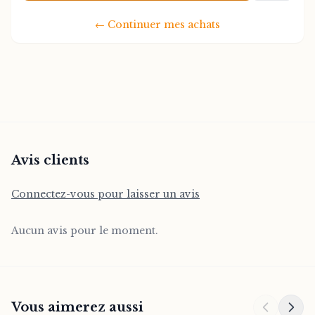
raffinée. Sa structure robuste peut
supporter le poids de plusieurs livres sans
←
Continuer mes achats
se déformer. Le design sophistiqué de la
tête de cheval en fait une pièce de
décoration à part entière, qui transforme
un simple accessoire pratique en objet de
prestige.
Ce serre-livres convient parfaitement aux
Avis clients
amateurs de littérature, aux bibliophiles et
à tous ceux qui cherchent à allier
Connectez-vous pour laisser un avis
fonctionnalité et esthétique. Offrez-vous ou
offrez un cadeau original qui ravira les
Aucun avis pour le moment.
esprits raffinés.
Vous aimerez aussi