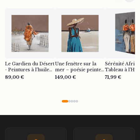
Le Gardien du Désert
Une fenêtre sur la
Sérénité Africa
- Peintures à l'huile
mer – poésie peinte à
Tableau à l'Hui
sur toile de natures
la main sur toile
Peint à la Main
89,00 €
149,00 €
71,99 €
mortes africaines