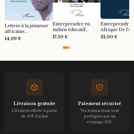
Entreprendre en
Entreprendre 
Lettres à la jeunesse
milieu éducatif
Afrique De l'éta
africaine
africain : les leviers
d'esprit à l'acti
17,50 €
21,00 €
Développement
14,99 €
du succès ! -
Leadership
personnel - Ibrahima
Ibrahima Théo Lam
entrepreneuria
Théo Lam
Ibrahima Thé
Livraison gratuite
Paiement sécurisé
Livraison offerte à partir
Vos transactions sont
de 50€ d'achat
protégées par un
cryptage SSL