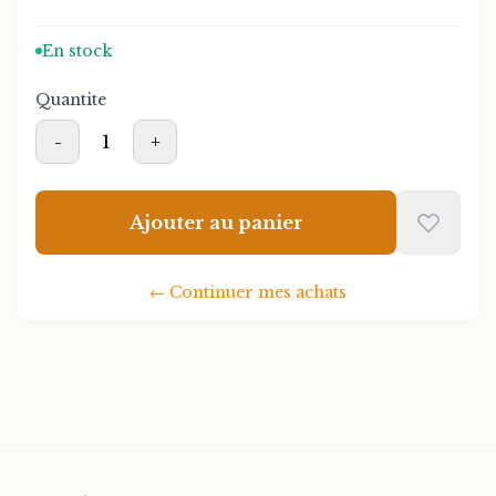
en succès entrepreneurial.
En stock
Quantite
-
1
+
Ajouter au panier
←
Continuer mes achats