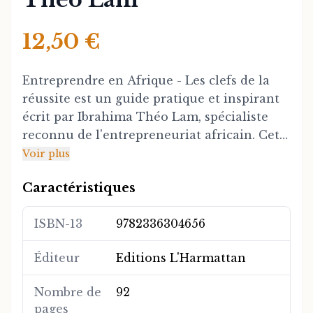
12,50 €
Entreprendre en Afrique - Les clefs de la
réussite est un guide pratique et inspirant
écrit par Ibrahima Théo Lam, spécialiste
reconnu de l'entrepreneuriat africain. Cet
ouvrage offre une feuille de route complète
Voir plus
pour tous ceux qui souhaitent créer et
Caractéristiques
développer une entreprise prospère sur le
continent africain, en tenant compte des
ISBN-13
9782336304656
réalités économiques, culturelles et sociales
locales.
Éditeur
Editions L'Harmattan
Le livre aborde les thèmes essentiels tels
Nombre de
92
que l'identification des opportunités de
pages