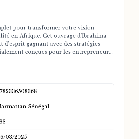
plet pour transformer votre vision
lité en Afrique. Cet ouvrage d'Ibrahima
 d'esprit gagnant avec des stratégies
cialement conçues pour les entrepreneurs
x défis uniques du continent.
ndamentaux du leadership entrepreneurial,
 et économiques, et propose des solutions
782336508368
t développer une entreprise prospère. À
s inspirants et des frameworks éprouvés,
armattan Sénégal
cultiver la résilience, la créativité et
88
entrepreneurs, les jeunes créateurs
6/03/2025