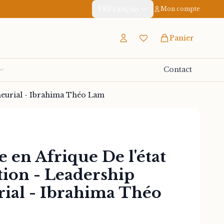
Français
FR
Mon compte
Panier
Contact
reneurial - Ibrahima Théo Lam
 en Afrique De l'état
action - Leadership
ial - Ibrahima Théo