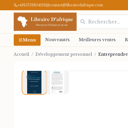
+4915752804191
contact@librairedafrique.com
Nouveautés
Meilleures ventes
R
Menu
Accueil
/
Développement personnel
/
Entreprendre 
1
/
2