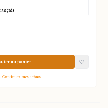
ers en quête de transformation, cet
agnon indispensable pour bâtir un projet
rançais
 Afrique.
outer au panier
←
Continuer mes achats