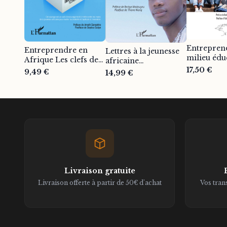
Entrepren
Entreprendre en
Lettres à la jeunesse
milieu édu
Afrique Les clefs de
africaine
africain : l
la réussite - Ibrahima
17,50 €
Développement
9,49 €
14,99 €
du succès !
Théo Lam
personnel - Ibrahima
Ibrahima 
Théo Lam
Livraison gratuite
Livraison offerte à partir de 50€ d'achat
Vos tran