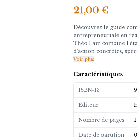
21,00 €
Découvrez le guide com
entrepreneuriale en réa
Théo Lam combine l'état
d'action concrètes, spé
africains confrontés au
Voir plus
Caractéristiques
Ce livre explore les fo
les obstacles culturels
ISBN-13
9
pratiques pour lancer e
travers des cas d'étude
Éditeur
H
l'auteur montre comment 
l'innovation.
Nombre de pages
1
Parfait pour les futurs 
Date de parution
0