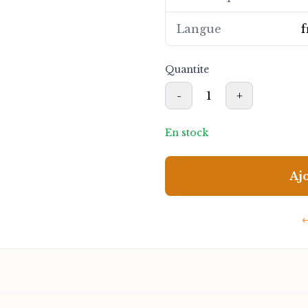
d'entreprise et les lead
ouvrage est votre comp
Langue
f
ambitieux et durable en
Quantite
-
1
+
En stock
Aj