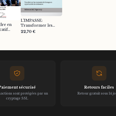
L'IMPASSE:
dre en
Transformer les
catif
moments de blocage
22,70 €
es leviers
en opportunités de
 -
croissance - Rebecca
Théo Lam
bell Ngansop
Paiement sécurisé
Retours faciles
sactions sont protégées par un
Retour gratuit sous 14 j
cryptage SSL