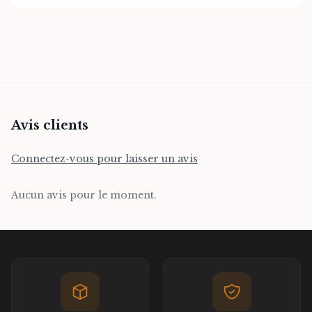
style d'écriture d'Achebe, réputé pour sa
clarté et sa profondeur, captive le lecteur
page après page en révélant des réalités
complexes et souvent méconnues.
Parfait pour les amateurs de littérature
africaine, les étudiants en sciences
Avis clients
humaines et tous ceux qui cherchent à
enrichir leur compréhension du
Connectez-vous pour laisser un avis
patrimoine littéraire mondial, ce livre
constitue une lecture incontournable.
Aucun avis pour le moment.