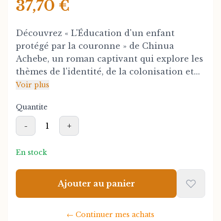
37,70 €
Découvrez « L'Éducation d'un enfant
protégé par la couronne » de Chinua
Achebe, un roman captivant qui explore les
thèmes de l'identité, de la colonisation et
de la transformation culturelle. À travers le
Voir plus
parcours d'un jeune protagoniste, Achebe
Quantite
tisse une narrative riche et nuancée qui
interroge les dynamiques de pouvoir et
-
1
+
d'influence entre tradition et modernité.
En stock
Cet ouvrage majeur de la littérature
africaine contemporaine offre une
Ajouter au panier
perspective profonde sur les impacts de
l'histoire coloniale et ses conséquences
durables sur les générations successives. Le
←
Continuer mes achats