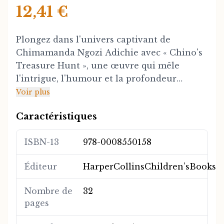
12,41 €
Plongez dans l'univers captivant de
Chimamanda Ngozi Adichie avec « Chino's
Treasure Hunt », une œuvre qui mêle
l'intrigue, l'humour et la profondeur
psychologique. Ce roman explore les
Voir plus
thèmes universels de l'identité, de la
Caractéristiques
famille et de la quête personnelle à travers
les yeux d'un personnage attachant en
ISBN-13
978-0008550158
quête de sens dans un monde complexe.
Éditeur
HarperCollinsChildren’sBooks
Avec sa prose élégante et ses dialogues
percutants, Adichie nous offre une
Nombre de
32
réflexion nuancée sur les relations
pages
humaines et les secrets familiaux. L'auteure
nigériane nous transporte dans une