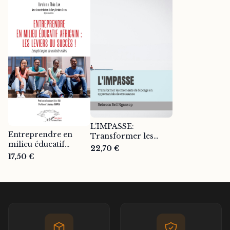
L'IMPASSE:
Entreprendre en
Transformer les
milieu éducatif
moments de blocage
22,70 €
africain : les leviers
en opportunités de
17,50 €
du succès ! -
croissance - Rebecca
Ibrahima Théo Lam
bell Ngansop