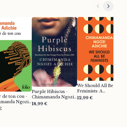
We Should All Be
Feminists: A
A
Purple Hibiscus -
powerful essay on
 de ton cou -
-
Chimamanda Ngozi
12,99 €
modern feminism
manda Ngozi
A
Adichie
21
18,99 €
and gender equality
ie
€
from the bestselling
author of
Americanah -