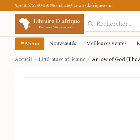
+4915752804191
contact@librairedafrique.com
Nouveautés
Meilleures ventes
R
Menu
Accueil
/
Littérature africaine
/
Arrow of God (The A