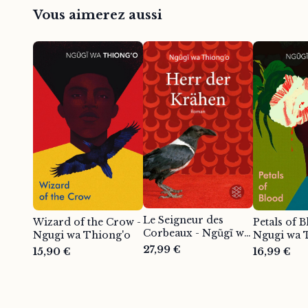
Vous aimerez aussi
Le Seigneur des
Wizard of the Crow -
Petals of B
Corbeaux - Ngũgĩ wa
Ngugi wa Thiong'o
Ngugi wa 
Thiong'o
27,99 €
15,90 €
16,99 €