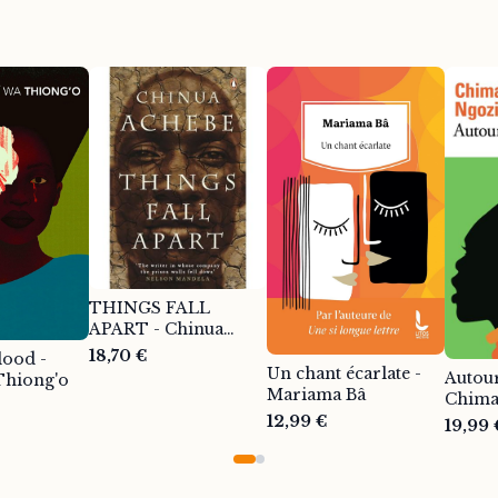
THINGS FALL
APART - Chinua
Achebe
18,70 €
lood -
Un chant écarlate -
Autour
Thiong'o
Mariama Bâ
Chima
Adich
12,99 €
19,99 