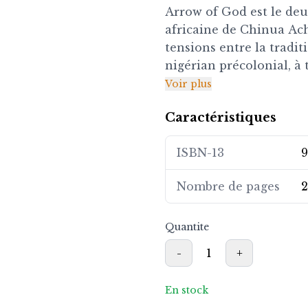
Arrow of God est le deu
africaine de Chinua Ac
tensions entre la tradit
nigérian précolonial, à 
spirituel confronté aux 
Voir plus
habilement la spiritualit
Caractéristiques
premiers contacts avec 
ISBN-13
9
Achebe dépeint avec fin
principal et de sa comm
Nombre de pages
2
sur le pouvoir, la foi et 
captivant et les person
roman une lecture inco
Quantite
s'intéressent à la littér
-
1
+
coloniale.
En stock
Ce tome essentiel de la 