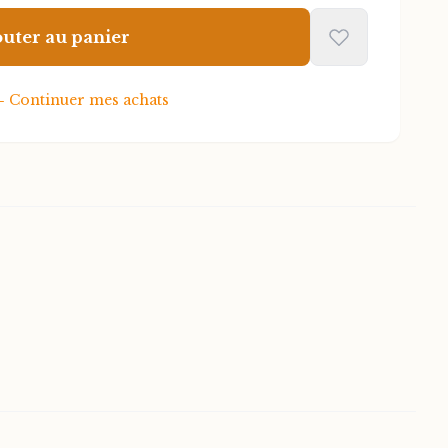
ste une œuvre de référence dans la
outer au panier
←
Continuer mes achats