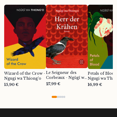
Le Seigneur des
Wizard of the Crow -
Petals of Blood
Corbeaux - Ngũgĩ wa
Ngugi wa Thiong'o
Ngugi wa Thio
Thiong'o
27,99 €
15,90 €
16,99 €