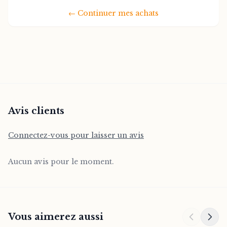
personnages nuancés et authentiques,
←
Continuer mes achats
peignant un portrait vivant de la vie
moderne dans le XXIe siècle. Americanah
est bien plus qu'un roman d'amour; c'est
une réflexion profonde et engageante sur
la condition humaine, l'appartenance et la
manière dont nous nous définissons face
aux autres.
Avis clients
Connectez-vous pour laisser un avis
Aucun avis pour le moment.
Vous aimerez aussi