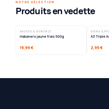
NOTRE SÉLECTION
Produits en vedette
SAUCES & GEWÜRZE
SOINS & PF
Habanero jaune frais 500g
A3 Triple 
19,99 €
2,99 €