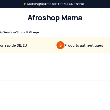
Livraison gratuite à partir de 50EUR d'achat !
·
Afroshop Mama
& Gewürze
Soins & Pflege
son rapide DE/EU
Produits authentiques
ama
Bohnen
Sauces & Gewürze
Découvrir
→