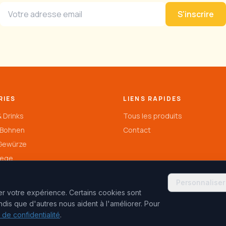
S'inscrire
RIES
LIENS RAPIDES
 Drinks
Tous les produits
 Bohnen
Contact
Gewürze
lege
Personnaliser
rer votre expérience. Certains cookies sont
ndis que d'autres nous aident à l'améliorer.
Pour
 de confidentialité
.