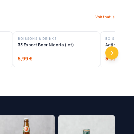
Voir tout
BOISSONS & DRINKS
BOISSONS & D
33 Export Beer Nigeria (lot)
Action Bitter
5,99 €
8,99 €